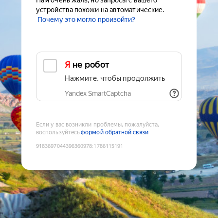
Нам очень жаль, но запросы с вашего
устройства похожи на автоматические.
Почему это могло произойти?
Я не робот
Нажмите, чтобы продолжить
Yandex SmartCaptcha
Если у вас возникли проблемы, пожалуйста,
воспользуйтесь
формой обратной связи
9183697044396360978
:
1786115191