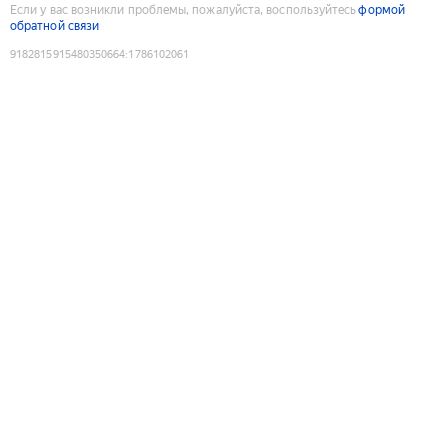
Если у вас возникли проблемы, пожалуйста, воспользуйтесь
формой
обратной связи
9182815915480350664
:
1786102061