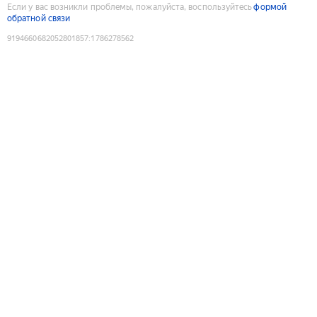
Если у вас возникли проблемы, пожалуйста, воспользуйтесь
формой
обратной связи
9194660682052801857
:
1786278562