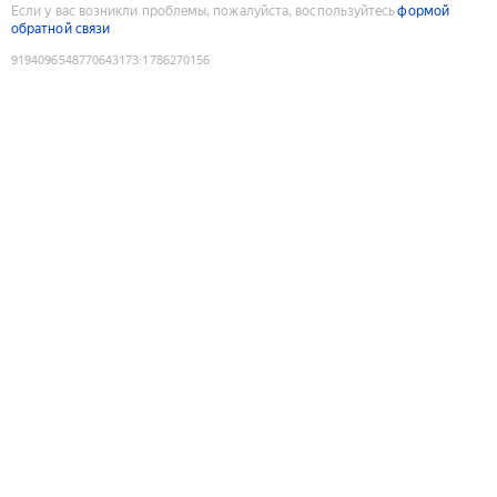
Если у вас возникли проблемы, пожалуйста, воспользуйтесь
формой
обратной связи
9194096548770643173
:
1786270156