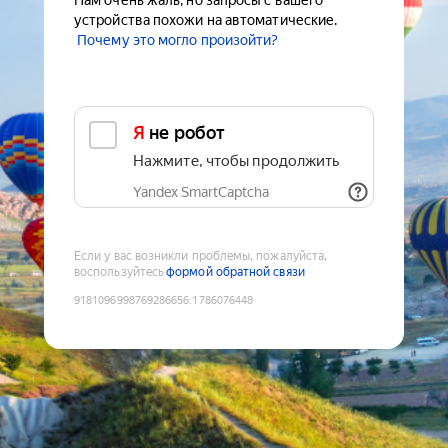
Нам очень жаль, но запросы с вашего
устройства похожи на автоматические.
Почему это могло произойти?
Я не робот
Нажмите, чтобы продолжить
Yandex SmartCaptcha
Если у вас возникли проблемы, пожалуйста,
воспользуйтесь
формой обратной связи
9181096998769286656
:
1786076448