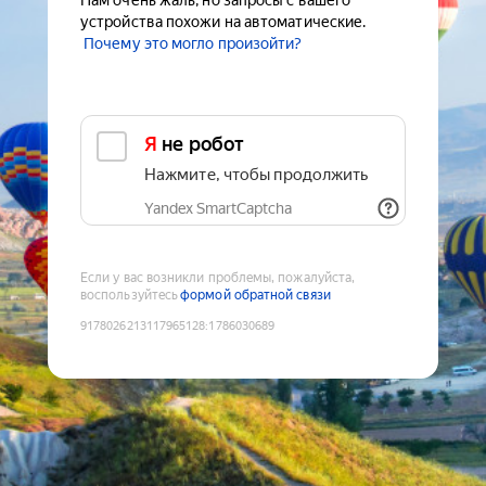
Нам очень жаль, но запросы с вашего
устройства похожи на автоматические.
Почему это могло произойти?
Я не робот
Нажмите, чтобы продолжить
Yandex SmartCaptcha
Если у вас возникли проблемы, пожалуйста,
воспользуйтесь
формой обратной связи
9178026213117965128
:
1786030689