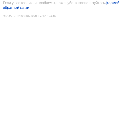
Если у вас возникли проблемы, пожалуйста, воспользуйтесь
формой
обратной связи
9183512021835060458
:
1786112434