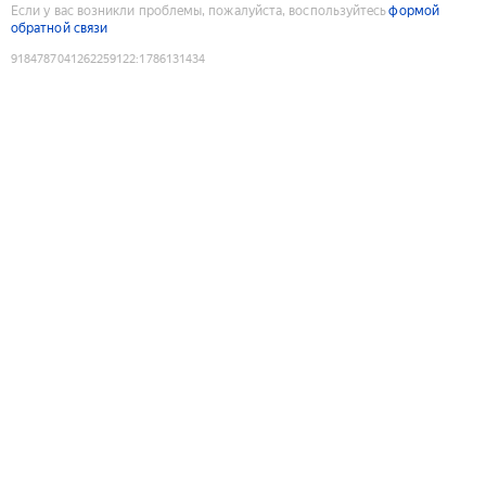
Если у вас возникли проблемы, пожалуйста, воспользуйтесь
формой
обратной связи
9184787041262259122
:
1786131434