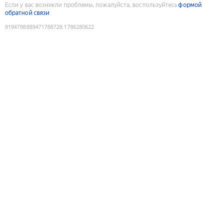
Если у вас возникли проблемы, пожалуйста, воспользуйтесь
формой
обратной связи
9194798889471788728
:
1786280622