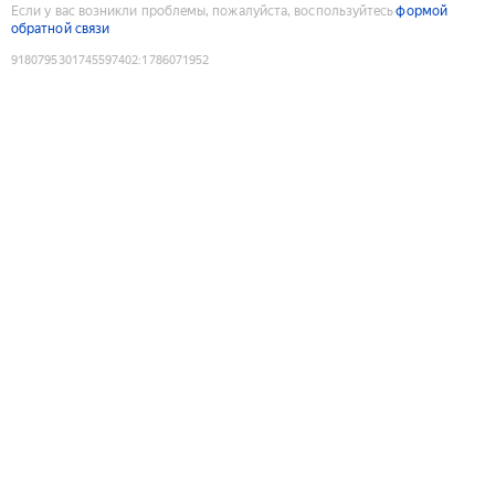
Если у вас возникли проблемы, пожалуйста, воспользуйтесь
формой
обратной связи
9180795301745597402
:
1786071952