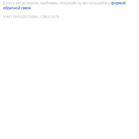
Если у вас возникли проблемы, пожалуйста, воспользуйтесь
формой
обратной связи
9184119015201735841
:
1786121479