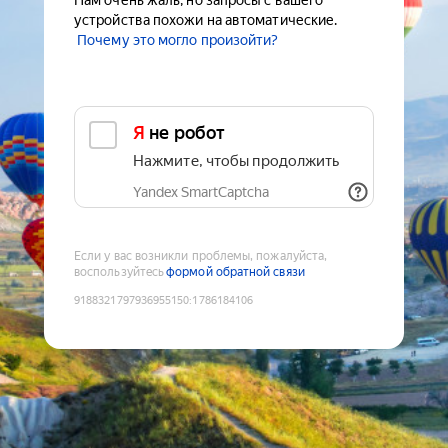
Нам очень жаль, но запросы с вашего
устройства похожи на автоматические.
Почему это могло произойти?
Я не робот
Нажмите, чтобы продолжить
Yandex SmartCaptcha
Если у вас возникли проблемы, пожалуйста,
воспользуйтесь
формой обратной связи
9188321797936955150
:
1786184106