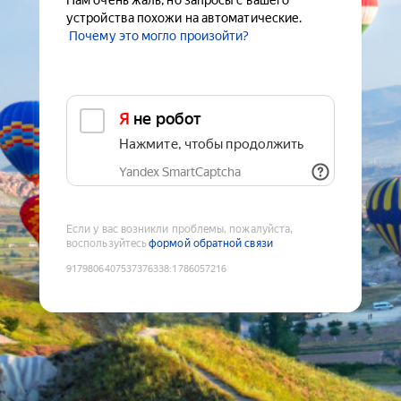
Нам очень жаль, но запросы с вашего
устройства похожи на автоматические.
Почему это могло произойти?
Я не робот
Нажмите, чтобы продолжить
Yandex SmartCaptcha
Если у вас возникли проблемы, пожалуйста,
воспользуйтесь
формой обратной связи
9179806407537376338
:
1786057216