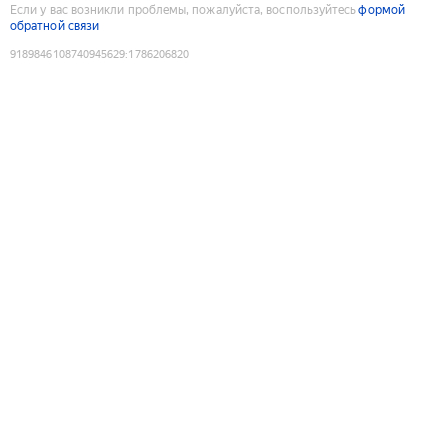
Если у вас возникли проблемы, пожалуйста, воспользуйтесь
формой
обратной связи
9189846108740945629
:
1786206820