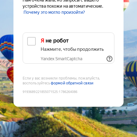
Нам очень жаль, но запросы с вашего
устройства похожи на автоматические.
Почему это могло произойти?
Я не робот
Нажмите, чтобы продолжить
Yandex SmartCaptcha
Если у вас возникли проблемы, пожалуйста,
воспользуйтесь
формой обратной связи
9193689221855071525
:
1786264086