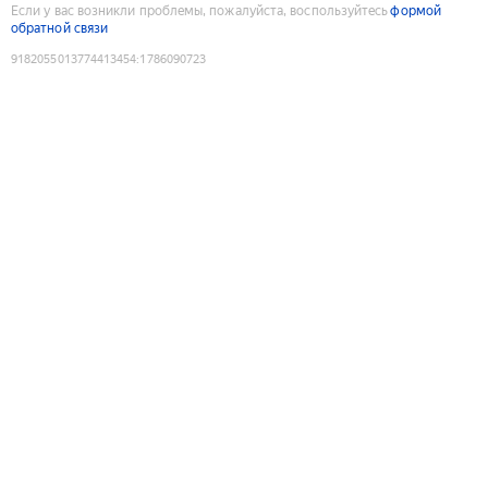
Если у вас возникли проблемы, пожалуйста, воспользуйтесь
формой
обратной связи
9182055013774413454
:
1786090723