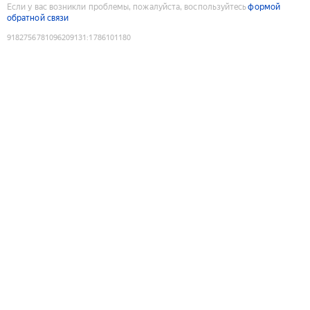
Если у вас возникли проблемы, пожалуйста, воспользуйтесь
формой
обратной связи
9182756781096209131
:
1786101180