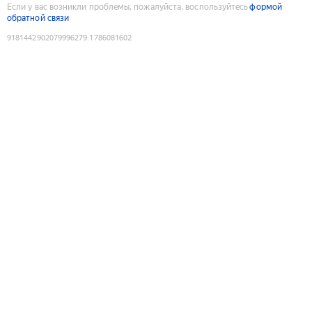
Если у вас возникли проблемы, пожалуйста, воспользуйтесь
формой
обратной связи
9181442902079996279
:
1786081602