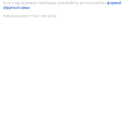
Если у вас возникли проблемы, пожалуйста, воспользуйтесь
формой
обратной связи
9185744554493271765
:
1786145702