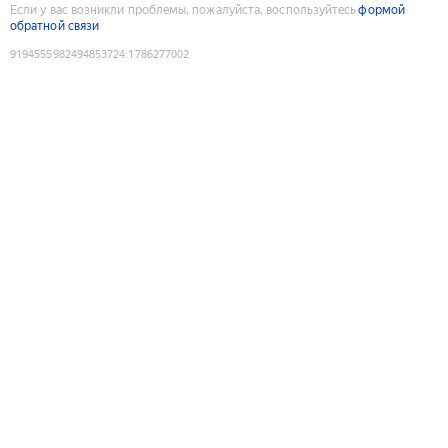
Если у вас возникли проблемы, пожалуйста, воспользуйтесь
формой
обратной связи
9194555982494853724
:
1786277002