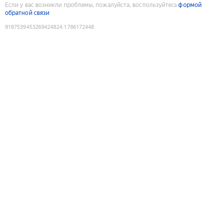
Если у вас возникли проблемы, пожалуйста, воспользуйтесь
формой
обратной связи
9187539453269424824
:
1786172448