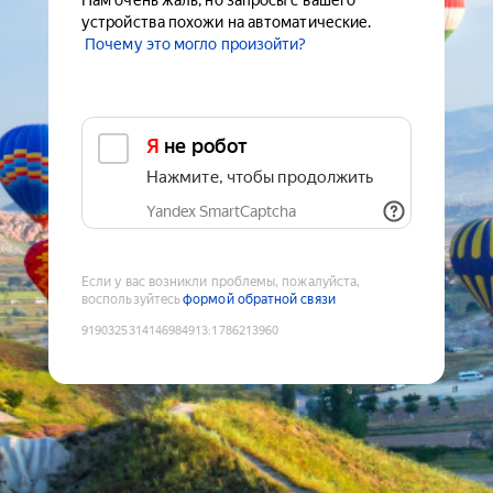
Нам очень жаль, но запросы с вашего
устройства похожи на автоматические.
Почему это могло произойти?
Я не робот
Нажмите, чтобы продолжить
Yandex SmartCaptcha
Если у вас возникли проблемы, пожалуйста,
воспользуйтесь
формой обратной связи
9190325314146984913
:
1786213960