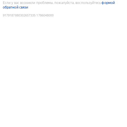
Если у вас возникли проблемы, пожалуйста, воспользуйтесь
формой
обратной связи
9179187880302657335
:
1786048000