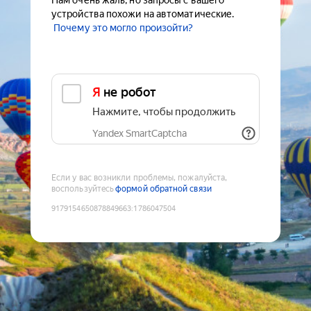
Нам очень жаль, но запросы с вашего
устройства похожи на автоматические.
Почему это могло произойти?
Я не робот
Нажмите, чтобы продолжить
Yandex SmartCaptcha
Если у вас возникли проблемы, пожалуйста,
воспользуйтесь
формой обратной связи
9179154650878849663
:
1786047504