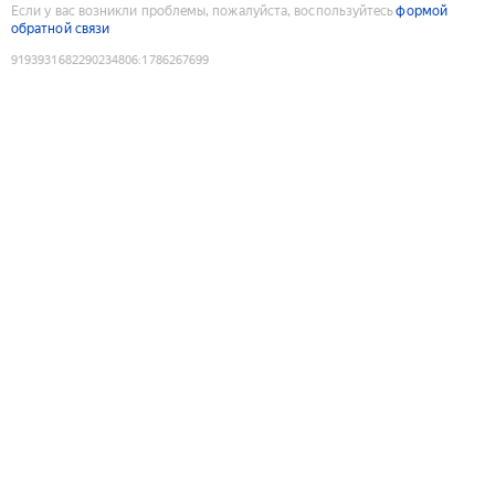
Если у вас возникли проблемы, пожалуйста, воспользуйтесь
формой
обратной связи
9193931682290234806
:
1786267699