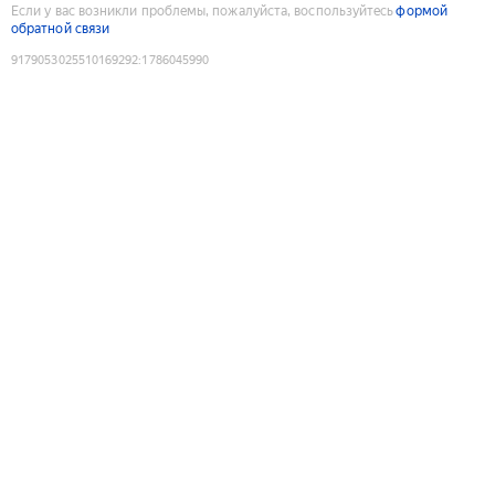
Если у вас возникли проблемы, пожалуйста, воспользуйтесь
формой
обратной связи
9179053025510169292
:
1786045990