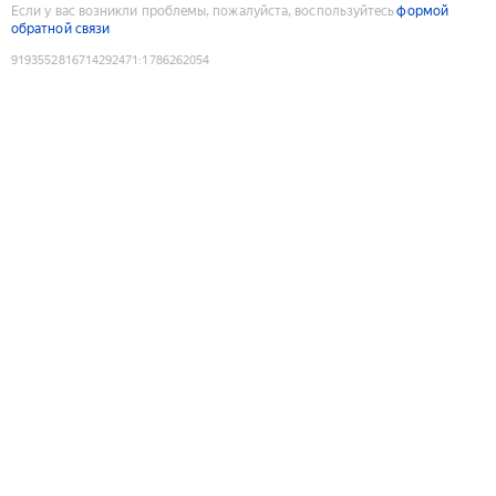
Если у вас возникли проблемы, пожалуйста, воспользуйтесь
формой
обратной связи
9193552816714292471
:
1786262054