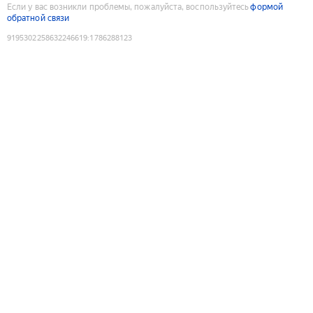
Если у вас возникли проблемы, пожалуйста, воспользуйтесь
формой
обратной связи
9195302258632246619
:
1786288123