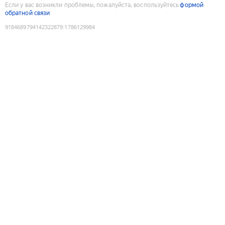
Если у вас возникли проблемы, пожалуйста, воспользуйтесь
формой
обратной связи
9184689794142322879
:
1786129984