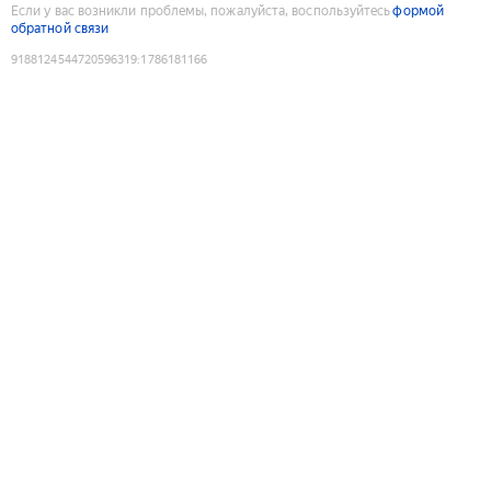
Если у вас возникли проблемы, пожалуйста, воспользуйтесь
формой
обратной связи
9188124544720596319
:
1786181166