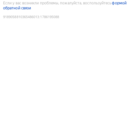
Если у вас возникли проблемы, пожалуйста, воспользуйтесь
формой
обратной связи
9189058810365486013
:
1786195088