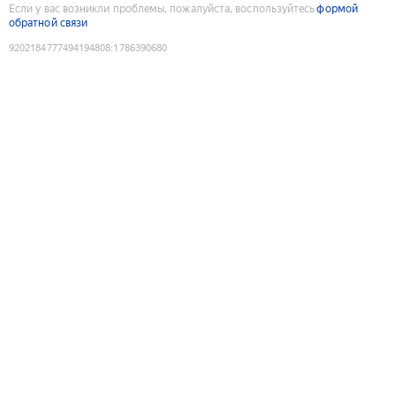
Если у вас возникли проблемы, пожалуйста, воспользуйтесь
формой
обратной связи
9202184777494194808
:
1786390680