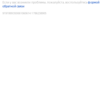
Если у вас возникли проблемы, пожалуйста, воспользуйтесь
формой
обратной связи
9191999350061060614
:
1786238905