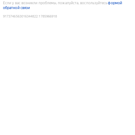
Если у вас возникли проблемы, пожалуйста, воспользуйтесь
формой
обратной связи
9173746563016344822
:
1785966918