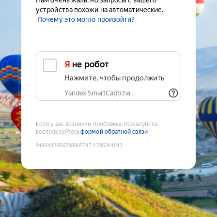
Нам очень жаль, но запросы с вашего
устройства похожи на автоматические.
Почему это могло произойти?
Я не робот
Нажмите, чтобы продолжить
Yandex SmartCaptcha
Если у вас возникли проблемы, пожалуйста,
воспользуйтесь
формой обратной связи
9193482956788905717
:
1786261013