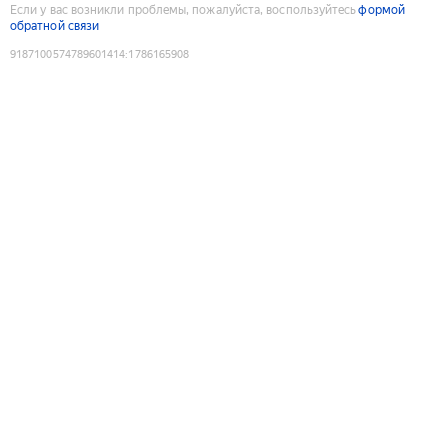
Если у вас возникли проблемы, пожалуйста, воспользуйтесь
формой
обратной связи
9187100574789601414
:
1786165908