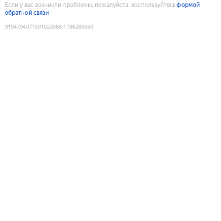
Если у вас возникли проблемы, пожалуйста, воспользуйтесь
формой
обратной связи
9194794071591023068
:
1786280550