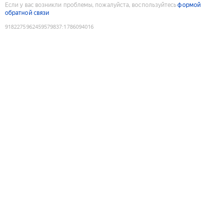
Если у вас возникли проблемы, пожалуйста, воспользуйтесь
формой
обратной связи
9182275962459579837
:
1786094016