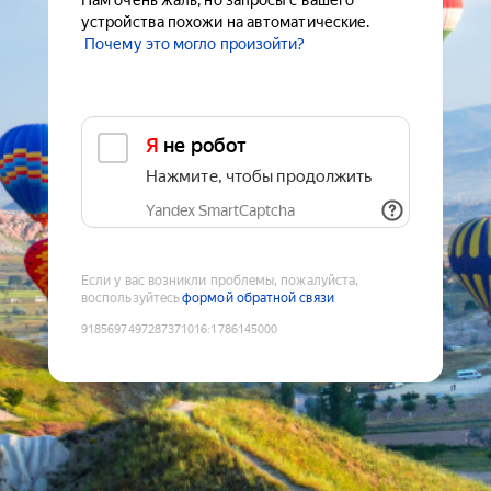
Нам очень жаль, но запросы с вашего
устройства похожи на автоматические.
Почему это могло произойти?
Я не робот
Нажмите, чтобы продолжить
Yandex SmartCaptcha
Если у вас возникли проблемы, пожалуйста,
воспользуйтесь
формой обратной связи
9185697497287371016
:
1786145000