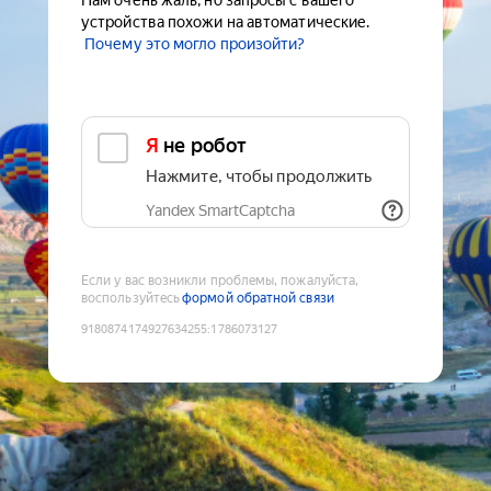
Нам очень жаль, но запросы с вашего
устройства похожи на автоматические.
Почему это могло произойти?
Я не робот
Нажмите, чтобы продолжить
Yandex SmartCaptcha
Если у вас возникли проблемы, пожалуйста,
воспользуйтесь
формой обратной связи
9180874174927634255
:
1786073127