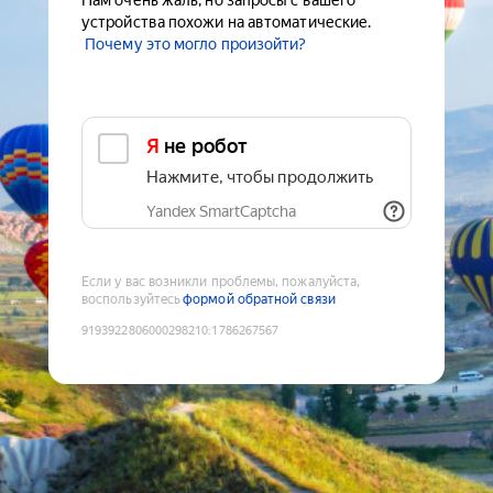
Нам очень жаль, но запросы с вашего
устройства похожи на автоматические.
Почему это могло произойти?
Я не робот
Нажмите, чтобы продолжить
Yandex SmartCaptcha
Если у вас возникли проблемы, пожалуйста,
воспользуйтесь
формой обратной связи
9193922806000298210
:
1786267567