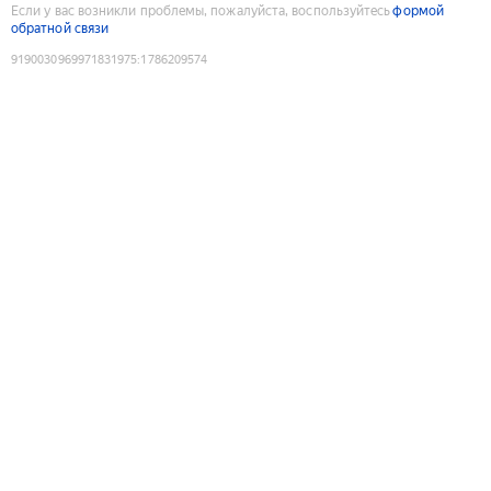
Если у вас возникли проблемы, пожалуйста, воспользуйтесь
формой
обратной связи
9190030969971831975
:
1786209574