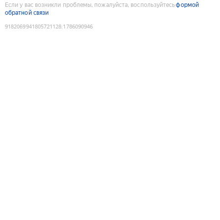
Если у вас возникли проблемы, пожалуйста, воспользуйтесь
формой
обратной связи
9182069941805721128
:
1786090946