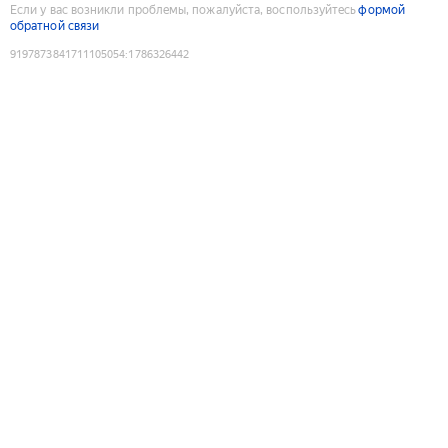
Если у вас возникли проблемы, пожалуйста, воспользуйтесь
формой
обратной связи
9197873841711105054
:
1786326442