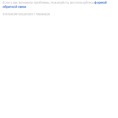
Если у вас возникли проблемы, пожалуйста, воспользуйтесь
формой
обратной связи
9181645991355281843
:
1786084628