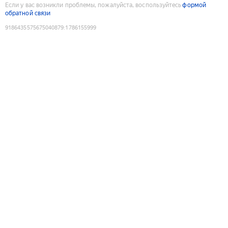
Если у вас возникли проблемы, пожалуйста, воспользуйтесь
формой
обратной связи
9186435575675040879
:
1786155999