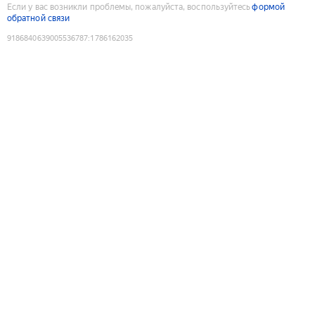
Если у вас возникли проблемы, пожалуйста, воспользуйтесь
формой
обратной связи
9186840639005536787
:
1786162035