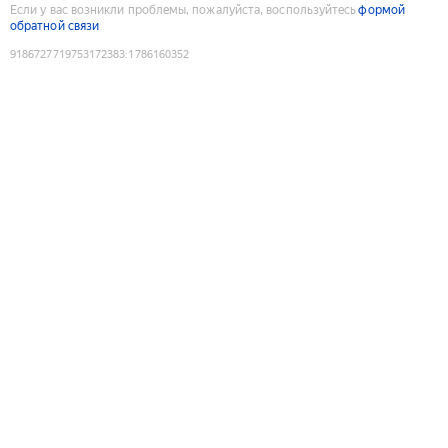
Если у вас возникли проблемы, пожалуйста, воспользуйтесь
формой
обратной связи
9186727719753172383
:
1786160352