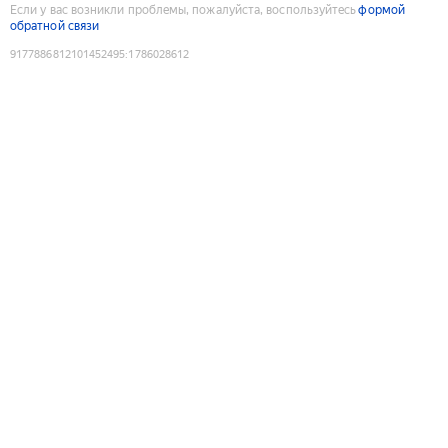
Если у вас возникли проблемы, пожалуйста, воспользуйтесь
формой
обратной связи
9177886812101452495
:
1786028612