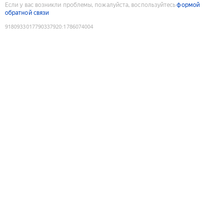
Если у вас возникли проблемы, пожалуйста, воспользуйтесь
формой
обратной связи
9180933017790337920
:
1786074004